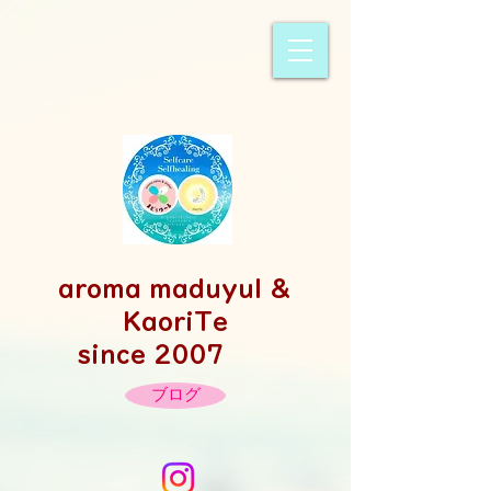
​aroma maduyul &
KaoriTe
since 2007
ブログ