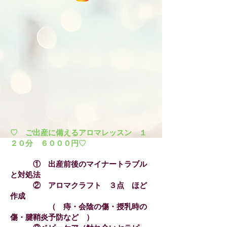
♡ ご出産に備えるアロマレッスン １
２０分 ６０００円♡
① 出産前後のマイナートラブル
と対処法
② アロマクラフト ３点 ほど
作成
（ 痔・会陰の傷・授乳時の
傷・腱鞘炎予防など ）