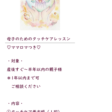
母子のための
タッチケアレッスン
♡ママロマつき♡
・対象・
産後すぐ～半年以内の
親子様
＊1年以内まで可
ご相談ください
​・内容・
①タッチケア着衣編（１回）