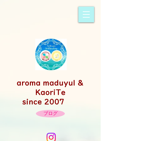
​aroma maduyul &
KaoriTe
since 2007
ブログ