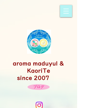
​aroma maduyul &
KaoriTe
since 2007
ブログ