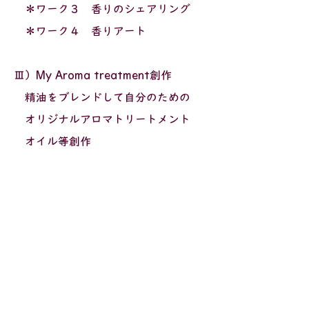
＊ワーク３ 香りのシェアリング
＊ワーク４ 香りアート
Ⅲ）My Aroma treatment創作
精油をブレンドして自分のための
オリジナルアロマトリートメント
オイル等創作
◇持ち物：色えんぴつ
◇参加費用：5500円～
（会場・精油の種類により変動）
＊教材である精油・植物油・容器
ムエット（試香紙）・ビーカー