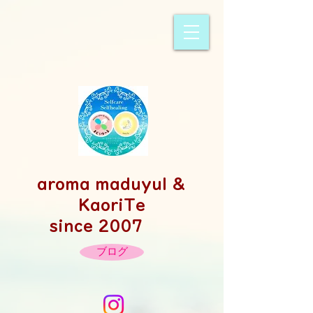
​aroma maduyul &
KaoriTe
since 2007
ブログ